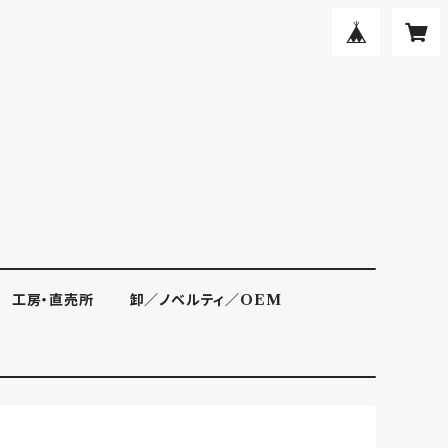
工房・直売所
卸／ノベルティ／OEM