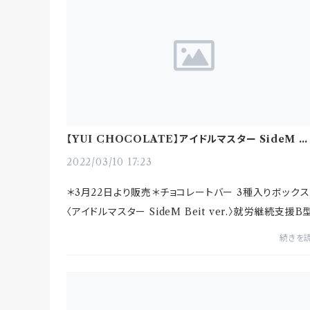
【YUI CHOCOLATE】アイドルマスター SideM 
ボ商品 初回販売でのお話
2022/03/10 17:23
＊3月22日より販売＊チョコレートバー 3種入りボックス
〈アイドルマスター SideM Beit ver.〉就労継続支援B
「YUI WORK」です。「アイドルマスター SideM 315プ
続きを
ダクション お仕事コラボキ...