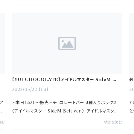
チョコ」のような口溶けを目指しており、焼...
期
お仕
【YUI CHOCOLATE】アイドルマスター SideM お仕
必
事コラボ商品 本日販売！
2022/03/22 11:31
20
ア
＊本日12:30〜販売＊チョコレートバー 3種入りボックス
Y
が
〈アイドルマスター SideM Beit ver.〉「アイドルマスタ
と
り
ー SideM 315プロダクション お仕事コラボキャンペーン」
め
読む
続きを読む
と私たちのオリジナル...