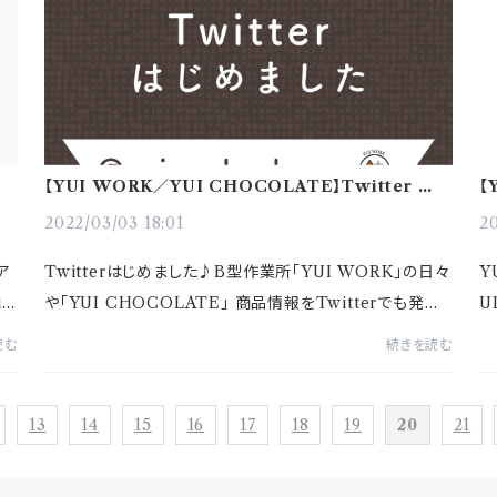
コラ
【YUI WORK／YUI CHOCOLATE】Twitter はじ
【
めました！
2022/03/03 18:01
20
ア
Twitterはじめました♪B型作業所｢YUI WORK｣の日々
Y
id
や｢YUI CHOCOLATE｣ 商品情報をTwitterでも発信
U
私
します！アカウントは @yuiwork_chocohttps://twitte
目
読む
続きを読む
r.com/yuiwork_chocoTwitterをお持ちの皆さまぜひ
し
フォ...
13
14
15
16
17
18
19
20
21