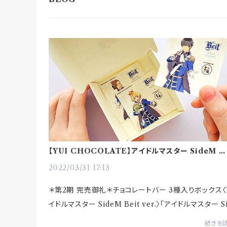
【YUI CHOCOLATE】アイドルマスター SideM 
ボ商品の “After Use”
2022/03/31 17:13
＊第2期 完売御礼＊チョコレートバー 3種入りボックス〈
イドルマスター SideM Beit ver.〉「アイドルマスター S
eM 315プロダクション お仕事コラボキャンペーン」と
続きを