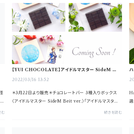
【YUI CHOCOLATE】アイドルマスター SideM コラ
ハ
ボ商品 こだわりに迫る！
2022/03/16 13:52
20
怪
＊3月22日より販売＊チョコレートバー 3種入りボックス
H
々が
〈アイドルマスター SideM Beit ver.〉「アイドルマスタ
選
の
ー SideM 315プロダクション お仕事コラボキャンペーン」
な
読む
続きを読む
とのコラボ商品上質な...
人