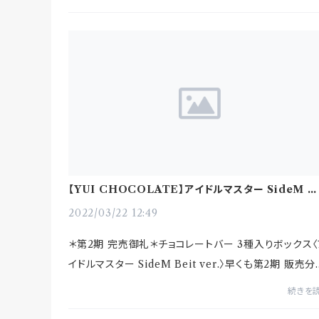
ちのオリジ...
【YUI CHOCOLATE】アイドルマスター SideM 
事コラボ商品完売！
2022/03/22 12:49
＊第2期 完売御礼＊チョコレートバー 3種入りボックス〈
イドルマスター SideM Beit ver.〉早くも第2期 販売分
完売いたしました。お買い上げいただいた皆様、誠にあ
続きを
がとうございます！...