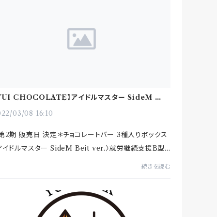
YUI CHOCOLATE】アイドルマスター SideM コラ
商品 第2期 販売日が決定！
22/03/08 16:10
第2期 販売日 決定＊チョコレートバー 3種入りボックス
アイドルマスター SideM Beit ver.〉就労継続支援B型
YUI WORK」です。プロデューサーの皆様、大変お待た
続きを読む
いたしました！「アイ...