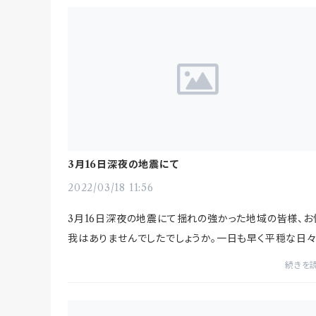
3月16日深夜の地震にて
2022/03/18 11:56
3月16日深夜の地震にて揺れの強かった地域の皆様、お
我はありませんでしたでしょうか。一日も早く平穏な日
戻りますように、心よりお祈り申し上げます。今回の地震
続きを
影響により、商品の配達便にも半日〜1日...