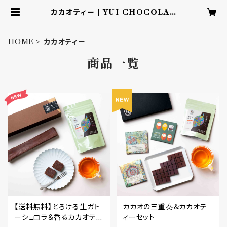
カカオティー | YUI CHOCOLAT
E ‐こころを結ぶbean to barチョ
コレート‐
HOME
カカオティー
商品一覧
【送料無料】とろける生ガト
カカオの三重奏＆カカオテ
ーショコラ＆香るカカオティ
ィーセット