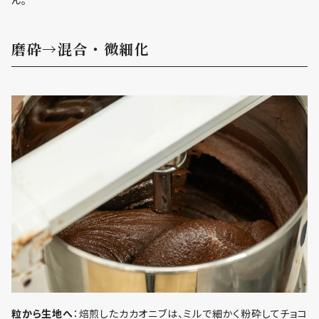
ん。
磨砕→混合・微細化
粒から生地へ
：焙煎したカカオニブは、ミルで細かく粉砕してチョコ