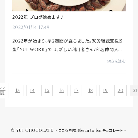
2022年 ブログ始めます♪
2022/01/14 17:49
2022年が始まり、早2週間が経ちました。就労継続支援B
型「YUI WORK」では、新しい利用者さんが1名仲間入り！
見学の方もいらっしゃり、新年早々、素敵な出会いの数々に
続きを読む
ワクワクしています♪そんなYUI WORKでのエピ...
<<
13
14
15
16
17
18
19
20
2
前
© YUI CHOCOLATE ‐こころを結ぶbean to barチョコレート‐