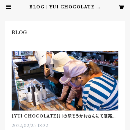
BLOG | YUI CHOCOLATE ‐
こころを結ぶbean to barチョコレ
ート‐
【YUI CHOCOLATE】川の駅そうか村さんにて販売
中！
2022/02/25 18:22