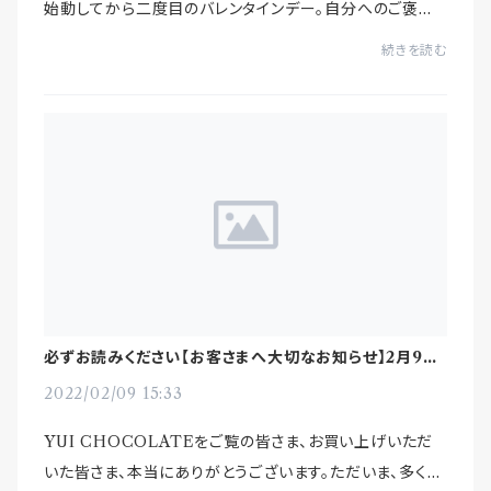
始動してから二度目のバレンタインデー。自分へのご褒美
チョコに…大切なあの人への贈り物に…当商品をお選びい
続きを読む
ただいた皆様本当にありがとうございます！“上質な素材
と...
必ずお読みください【お客さまへ大切なお知らせ】2月9日
更新
2022/02/09 15:33
YUI CHOCOLATEをご覧の皆さま、お買い上げいただ
いた皆さま、本当にありがとうございます。ただいま、多くの