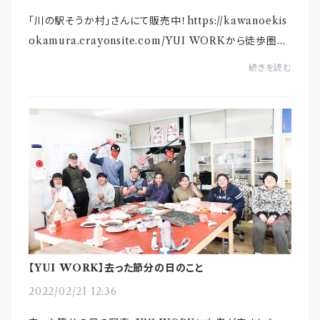
「川の駅そうか村」さんにて販売中！https://kawanoekis
okamura.crayonsite.com/YUI WORKから徒歩圏内
にある「草加宿今様本陣」さんその施設内にあり、昨秋オー
続きを読む
プンした市場「川の駅そうか村」さん地場産野菜や東...
【YUI WORK】去った節分の日のこと
2022/02/21 12:36