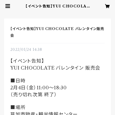
【イベント告知】YUI CHOCOLAT
E バレンタイン販売会 | YUI CHO
COLATE ‐こころを結ぶbean to
barチョコレート‐
【イベント告知】YUI CHOCOLATE バレンタイン販売
会
2022/01/24 14:38
【イベント告知】
YUI CHOCOLATE
バレンタイン
販売会
■日時
2
月
4
日（金）
11:00
〜
18:30
（売り切れ次第
終了）
■場所
草加市物産・観光情報センター