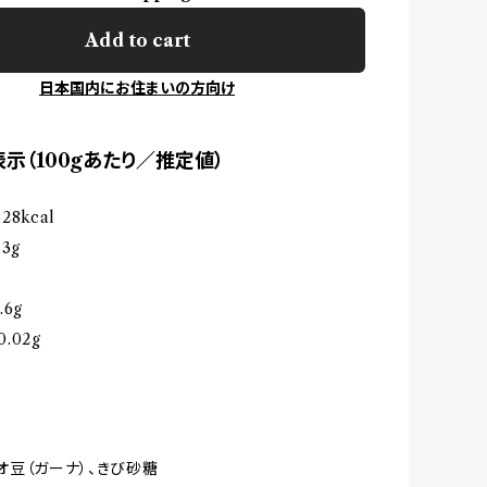
Add to cart
日本国内にお住まいの方向け
示（100gあたり／推定値）
8kcal
3g
6g
.02g
オ豆（ガーナ）、きび砂糖