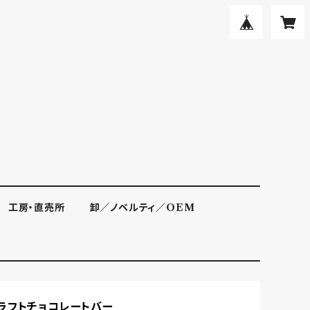
工房・直売所
卸／ノベルティ／OEM
ラフトチョコレートバー