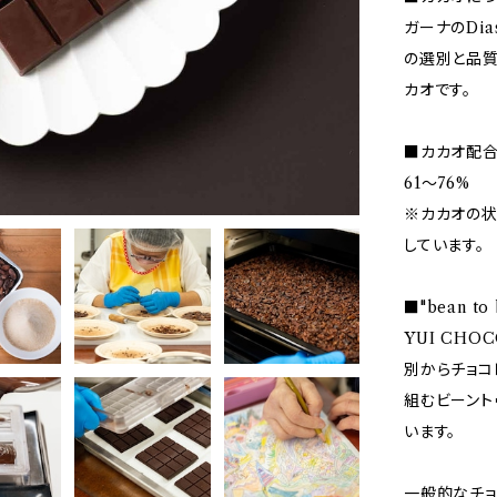
ガーナのDi
の選別と品質
カオです。
■カカオ配
61〜76%
※カカオの状
しています。
■"bean to 
YUI CH
別からチョコ
組むビーント
います。
一般的なチョ