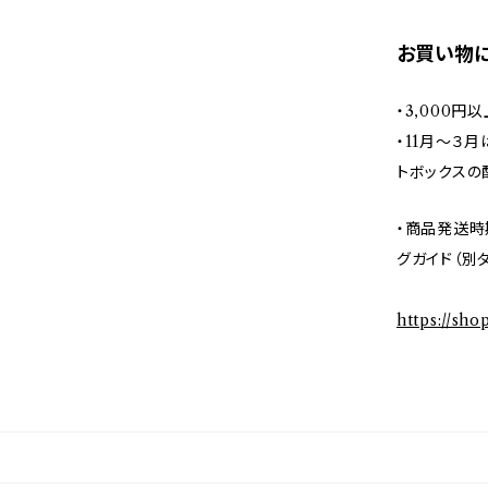
お買い物
・3,000
・11月〜３
トボックスの
・商品発送時
グガイド（別
https://sh