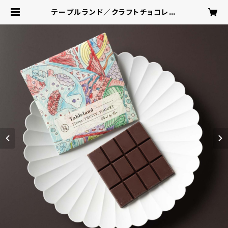
テーブルランド／クラフトチョコレー
トバー | YUI CHOCOLATE ‐こ
ころを結ぶbean to barチョコレー
ト‐