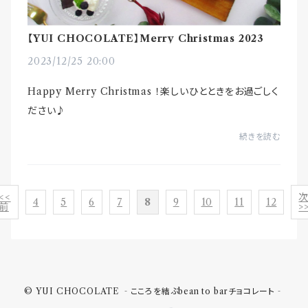
【YUI CHOCOLATE】Merry Christmas 2023
2023/12/25 20:00
Happy Merry Christmas ！楽しいひとときをお過ごしく
ださい♪
続きを読む
<<
4
5
6
7
8
9
10
11
12
前
>
© YUI CHOCOLATE ‐こころを結ぶbean to barチョコレート‐