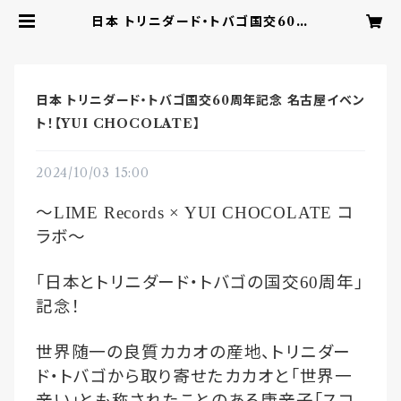
日本 トリニダード・トバゴ国交60周
年記念 名古屋イベント！【YUI CHO
COLATE】 | YUI CHOCOLAT
E ‐こころを結ぶbean to barチョ
コレート‐
日本 トリニダード・トバゴ国交60周年記念 名古屋イベン
ト！【YUI CHOCOLATE】
2024/10/03 15:00
〜
コ
LIME Records × YUI CHOCOLATE
ラボ〜
｢日本とトリニダード・トバゴの国交
周年｣
60
記念！
世界随一の良質カカオの産地、トリニダー
ド・トバゴから取り寄せたカカオと｢世界一
辛い｣とも称されたことのある唐辛子｢スコ