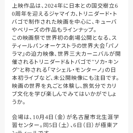
上映作品は、
年に日本との国交樹立
2024
6
周年を迎えるジャマイカ、トリニダード・ト
0
バゴで制作された映画を中心に、キューバ
やベリーズの作品もラインナップ。
この映画祭で世界初の劇場公開となる、ス
ティールパンオーケストラの世界大会「パノ
ラマ
』の迫力映像、世界三大カーニバルが開
催されるトリニダード＆トバゴで
ソカ・キン
"
グ
と称される「マシェル・モンターノ」の日
"
本初ライブなど、未公開映像にも注目です。
映画の世界を丸ごと体験し、旅気分でカリ
ブ文化を学び楽しんでみてはいかがでしょ
うか。
会場は、
月
日（金）が名古屋市北生涯学
10
4
習センター。同
日（土）、
日（日）が極東ア
5
6