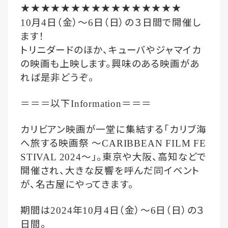
★★★★★★★★★★★★★★★★
月
日（金）〜
日（日）の３日間で開催し
10
4
6
ます！
トリニダードのほか、キューバやジャマイカ
の映画も上映します。興味のある映画があ
れば是非どうぞ。
＝＝＝以下
＝＝＝
Information
カリビアン映画が一堂に集結する「カリブ海
へ旅する映画祭
〜
CARIBBEAN FILM FE
〜」。東京や大阪、高知などで
STIVAL 2024
開催され、大きな反響を呼んだ同イベント
が、名古屋にやってきます。
期間は
年
月
日（金）〜
日（日）の３
2024
10
4
6
日間。