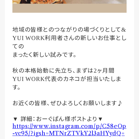
地域の皆様とのつながりの場づくりとして
&
利用者さんの新しいお仕事とし
YUI WORK
ての
まったく新しい試みです。
秋の本格始動に先立ち、まずは
ヶ月間
2
代表のカネコが担当いたしま
YUI WORK
す。
お近くの皆様、ぜひよろしくお願いします♪
詳細：おーぐぱん様ポストより
▼
▼
https://www.instagram.com/p/C58eOp
-vc95/?igsh=MTNrZTVkY2l3aHYydQ=