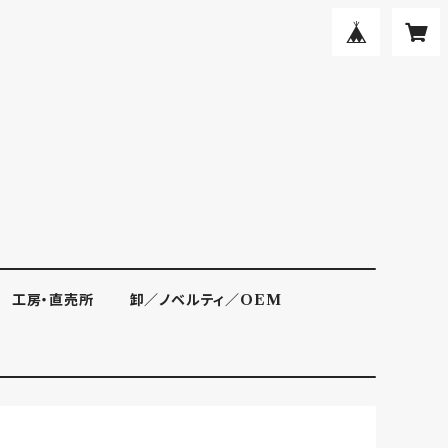
工房・直売所
卸／ノベルティ／OEM