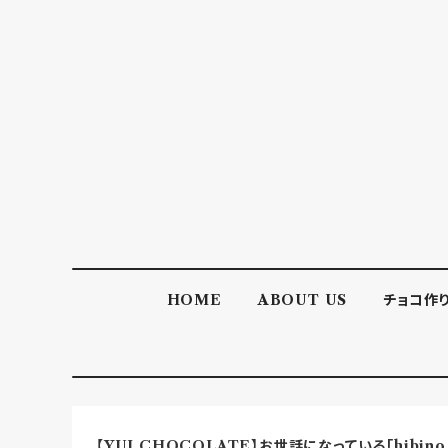
HOME
ABOUT US
チョコ作
【YUI CHOCOLATE】お世話になっている「hibin