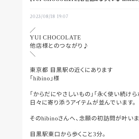
2023/08/18 19:07
／
YUI CHOCOLATE
他店様とのつながり♪
＼
東京都
目黒駅の近くにあります
「
」様
hibino
「からだにやさしいもの」「永く使い続けら
日々に寄り添うアイテムが並んでいます。
その
さんへ、念願の初訪問が叶いま
hibino
目黒駅東口から歩くこと
分。
3