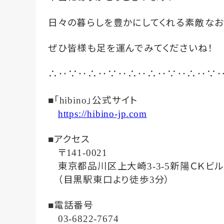
日々の暮らしを豊かにしてくれる素敵なお
ぜひ皆様も足を運んでみてくださいね！
‥
‥
‥
‥
‥
‥
‥
‥
∴
∵
∴
∵
∴
∴
∵
∴
∵
「
」公式サイト
■
hibino
https://hibino-jp.com
アクセス
■
〒
141-0021
東京都品川区上大崎
新陽ＣＫビル
3-3-5
（目黒駅東口より徒歩
分）
3
電話番号
■
03-6822-7674