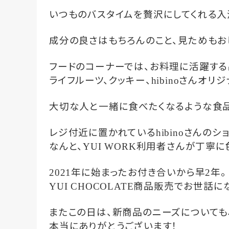
いつものバスタイムを贅沢にしてくれる入
成分の良さはもちろんのこと、見ためもお
フードのコーナーでは、お料理に活躍する
ライフルーツ、クッキー、
さんオリジ
hibino
大切な人と一緒に食べたくなるような食
レジ付近に置かれている
さんのショ
hibino
なんと、
利用者さんが丁寧に
YUI WORK
年に始まったお付き合いから早
年。
2021
2
商品販売でお世話にな
YUI CHOCOLATE
またこの日は、新商品のニーズについても
本当にありがとうございます！