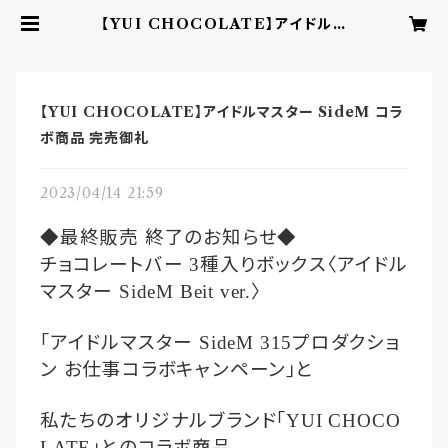
【YUI CHOCOLATE】アイドルマ
スター SideM コラボ商品 完売御礼
| YUI CHOCOLATE ‐こころを
結ぶbean to barチョコレート‐
【YUI CHOCOLATE】アイドルマスター SideM コラ
ボ商品 完売御礼
2023/04/14 21:59
◆最終販売
終了のお知らせ◆
チョコレートバー
種入りボックス〈アイドル
3
マスター
〉
SideM Beit ver.
｢アイドルマスター
プロダクショ
SideM 315
ン
お仕事コラボキャンペーン｣と
私たちのオリジナルブランド｢
YUI CHOCO
｣とのコラボ商品
LATE