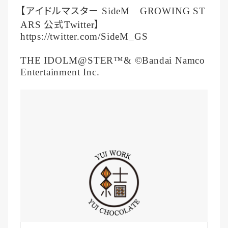
【アイドルマスター
SideM
GROWING ST
公式
】
ARS
Twitter
https://twitter.com/SideM_GS
THE IDOLM@STER™& ©Bandai Namco
Entertainment Inc.