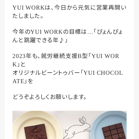
は、今日から元気に営業再開い
YUI WORK
たしました。
今年の
の目標は
「ぴょんぴょ
YUI WORK
…
んと跳躍できる年♪」
年も、就労継続支援
型「
2023
B
YUI WOR
」と
K
オリジナルビーントゥバー「
YUI CHOCOL
」を
ATE
どうぞよろしくお願いします。