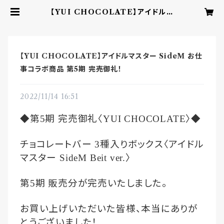
【YUI CHOCOLATE】アイドルマ
スター SideM お仕事コラボ商品 第
5期 完売御礼！ | YUI CHOCOLA
TE ‐こころを結ぶbean to barチ
ョコレート‐
【YUI CHOCOLATE】アイドルマスター SideM お仕
事コラボ商品 第5期 完売御礼！
2022/11/14 16:51
◆第
期
完売御礼〈
〉◆
5
YUI CHOCOLATE
チョコレートバー
種入りボックス〈アイドル
3
マスター
〉
SideM Beit ver.
第
期
販売分が完売いたしました。
5
お買い上げいただいた皆様、本当にありが
とうございました！