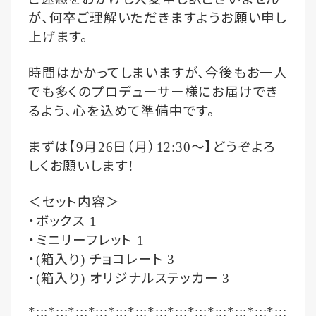
が、何卒ご理解いただきますようお願い申し
上げます。
時間はかかってしまいますが、今後もお一人
でも多くのプロデューサー様にお届けでき
るよう、心を込めて準備中です。
まずは【
月
日（月）
～】どうぞよろ
9
26
12:30
しくお願いします！
＜セット内容＞
・ボックス
1
・ミニリーフレット
1
・
箱入り
チョコレート
(
)
3
・
箱入り
オリジナルステッカー
(
)
3
*:;:*:;:*:;:*:;:*:;:*:;:*:;:*:;:*:;:*:;:*:;:*:;:*:;: