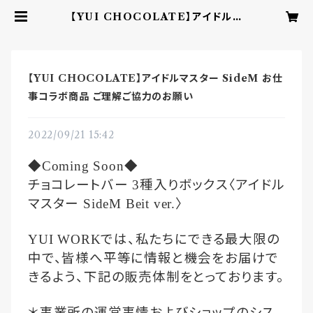
【YUI CHOCOLATE】アイドルマ
スター SideM お仕事コラボ商品 ご
理解ご協力のお願い | YUI CHOC
OLATE ‐こころを結ぶbean to b
arチョコレート‐
【YUI CHOCOLATE】アイドルマスター SideM お仕
事コラボ商品 ご理解ご協力のお願い
2022/09/21 15:42
◆
◆
Coming Soon
チョコレートバー
種入りボックス〈アイドル
3
マスター
〉
SideM Beit ver.
では、私たちにできる最大限の
YUI WORK
中で、皆様へ平等に情報と機会をお届けで
きるよう、下記の販売体制をとっております。
＊事業所の運営事情およびショップのシス