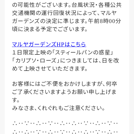
の可能性がございます。台風状況・各種公共
交通機関の運行回復状況によって、マルヤ
ガーデンズの決定に準じます。午前
時
分
8
00
頃に決まる予定でございます。
マルヤガーデンズ
はこちら
HP
１日限定上映の「スティールパンの惑星」
「カリプソ・ローズ」につきましては、日を改
めて上映させていただきます。
お客様にはご不便をおかけしますが、何卒
ご了承くださいますようお願い申し上げま
す。
みなさま、くれぐれもご注意ください。
‥
‥
‥
‥
‥
‥
‥
‥
‥
∴
∵
∴
∵
∴
∴
∵
∴
∵
‥
‥
‥
‥
‥
‥
‥
‥
‥
∴
∴
∵
∴
∵
∴
∴
∵
∴