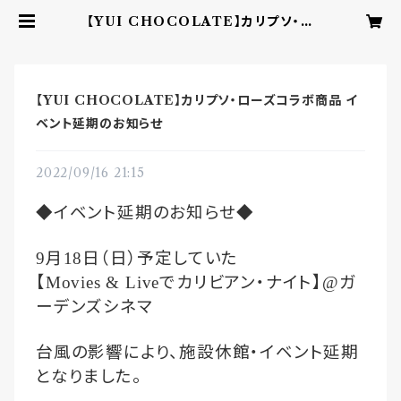
【YUI CHOCOLATE】カリプソ・ロ
ーズコラボ商品 イベント延期のお知
らせ | YUI CHOCOLATE ‐ここ
ろを結ぶbean to barチョコレー
ト‐
【YUI CHOCOLATE】カリプソ・ローズコラボ商品 イ
ベント延期のお知らせ
2022/09/16 21:15
◆イベント延期のお知らせ◆
月
日（日）予定していた
9
18
【
でカリビアン・ナイト】
ガ
Movies & Live
@
ーデンズシネマ
台風の影響により、施設休館・イベント延期
となりました。