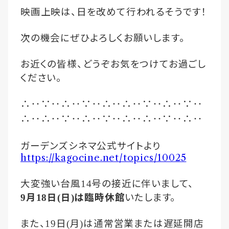
映画上映は、日を改めて行われるそうです！
次の機会にぜひよろしくお願いします。
お近くの皆様、どうぞお気をつけてお過ごし
ください。
‥
‥
‥
‥
‥
‥
‥
‥
‥
∴
∵
∴
∵
∴
∴
∵
∴
∵
‥
‥
‥
‥
‥
‥
‥
‥
‥
∴
∴
∵
∴
∵
∴
∴
∵
∴
ガーデンズシネマ公式サイトより
https://kagocine.net/topics/10025
大変強い台風
号の接近に伴いまして、
14
月
日
日
は臨時休館
いたします。
9
18
(
)
また、
日
月
は通常営業または遅延開店
19
(
)