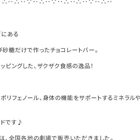
‥
‥
‥
‥
‥
‥
‥
‥
‥
‥
∴
∴
∵
∴
∵
∴
∴
∵
∴
ゴにある
び砂糖だけで作ったチョコレートバー。
トッピングした、ザクザク食感の逸品！
ポリフェノール、身体の機能をサポートするミネラル
ドです♪
には、全国各地の劇場で販売いただきました。