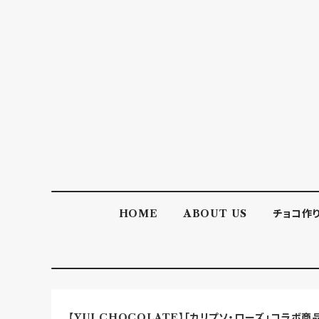
HOME
ABOUT US
チョコ作
【YUI CHOCOLATE】「カリプソ・ローズ」コラボ商