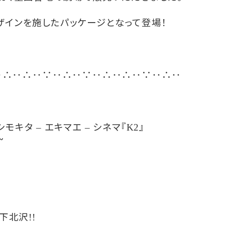
ザインを施したパッケージとなって登場！
‥
‥
‥
‥
‥
‥
‥
‥
‥
‥
∴
∴
∵
∴
∵
∴
∴
∵
∴
シモキタ
エキマエ
シネマ『
』
–
–
K2
~
下北沢
!!