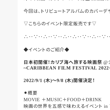
今回は、トリビュートアルバムのカバーデ
こちらのイベント限定販売です
▽
▽
‥
‥
‥
‥
‥
‥
‥
‥
∴
∵
∴
∵
∴
∴
∵
∴
∵
◆イベントのご紹介◆
日本初開催！カリブ海へ旅する映画祭
@
~CARIBBEAN FILM FESTIVAL 2022
木
〜
木
開催決定！
2022/9/1 (
)
9/8 (
)
⚫︎概要
＋
＋
＋
MOVIE
MUSIC
FOOD
DRINK
映画の世界を五感で味わえるイベント
in