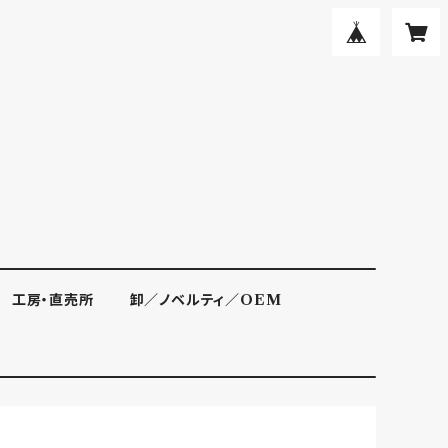
工房・直売所
卸／ノベルティ／OEM