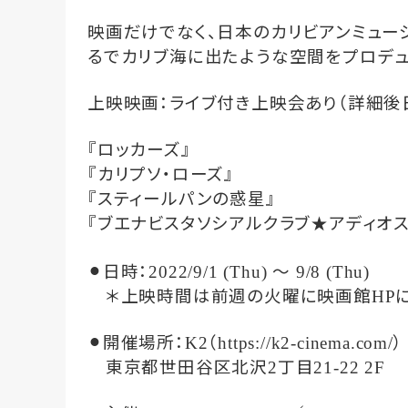
映画だけでなく、日本のカリビアンミュー
るでカリブ海に出たような空間をプロデュ
上映映画：ライブ付き上映会あり（詳細後
『ロッカーズ』
『カリプソ・ローズ』
『スティールパンの惑星』
『ブエナビスタソシアルクラブ
アディオス
★
⚫︎日時：
〜
2022/9/1 (Thu)
9/8 (Thu)
＊上映時間は前週の火曜に映画館
HP
⚫︎開催場所：
（
）
K2
https://k2-cinema.com/
東京都世田谷区北沢
丁目
2
21-22 2F