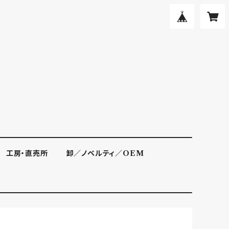
工房・直売所
卸／ノベルティ／OEM