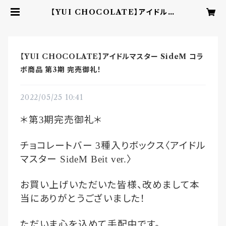
【YUI CHOCOLATE】アイドルマ
スター SideM コラボ商品 第3期 完
売御礼！ | YUI CHOCOLATE ‐
こころを結ぶbean to barチョコレ
ート‐
【YUI CHOCOLATE】アイドルマスター SideM コラ
ボ商品 第3期 完売御礼！
2022/05/25 10:41
＊第
期完売御礼＊
3
チョコレートバー
種入りボックス〈アイドル
3
マスター
〉
SideM Beit ver.
お買い上げいただいた皆様、改めまして本
当にありがとうございました！
ただいま心を込めて手配中です。