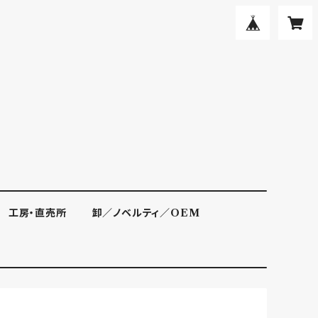
工房・直売所
卸／ノベルティ／OEM