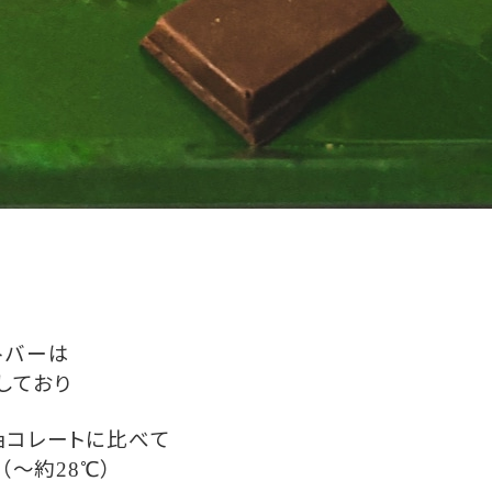
♪
トバーは
しており
ョコレートに比べて
（〜約
）
28℃