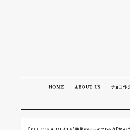
HOME
ABOUT US
チョコ作
【YUI CHOCOLATE】防災の日ライフハック「かん