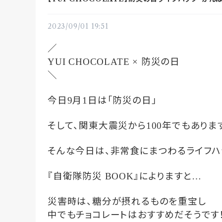
2023/09/01 19:51
／
防災の日
YUI CHOCOLATE ×
＼
今日
月
日は「防災の日」
9
1
そして、関東大震災から
年でもありま
100
そんな今日は、非常食にまつわるライフハ
『自衛隊防災
』によりますと
BOOK
…
災害時は、糖分が摂れるものを重宝し
中でもチョコレートはおすすめだそうです